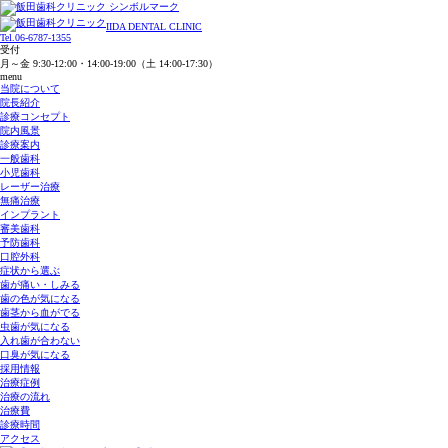
IIDA DENTAL CLINIC
Tel.
06-6787-1355
受付
月～金 9:30-12:00・14:00-19:00
（土 14:00-17:30）
menu
当院について
院長紹介
診療コンセプト
院内風景
診療案内
一般歯科
小児歯科
レーザー治療
無痛治療
インプラント
審美歯科
予防歯科
口腔外科
症状から選ぶ
歯が痛い・しみる
歯の色が気になる
歯茎から血がでる
虫歯が気になる
入れ歯が合わない
口臭が気になる
採用情報
治療症例
治療の流れ
治療費
診療時間
アクセス