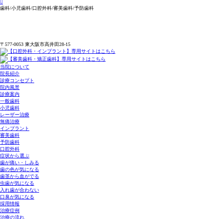
歯科/小児歯科/口腔外科/審美歯科/予防歯科
〒577-0053 東大阪市高井田28-15
当院について
院長紹介
診療コンセプト
院内風景
診療案内
一般歯科
小児歯科
レーザー治療
無痛治療
インプラント
審美歯科
予防歯科
口腔外科
症状から選ぶ
歯が痛い・しみる
歯の色が気になる
歯茎から血がでる
虫歯が気になる
入れ歯が合わない
口臭が気になる
採用情報
治療症例
治療の流れ