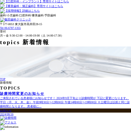
歯科/小児歯科/口腔外科/審美歯科/予防歯科
〒577-0053 東大阪市高井田28-15
Tel.
06-6787-1355
受付
月～金 9:30-12:00・14:00-19:00
（土 14:00-17:30）
topics
新着情報
TOP
新着情報
TOPICS
診療時間変更のお知らせ
ご来院されている患者様にお知らせです！ 2024年9月下旬より診療時間が 下記に変更になります。
平日（月、火、木、金） 午前9時30分〜12時00分 午後14時00分〜19時00分 ※土曜日は以前と同じ診
療時間となります。 患者様に...
お知らせ
2024/08/16