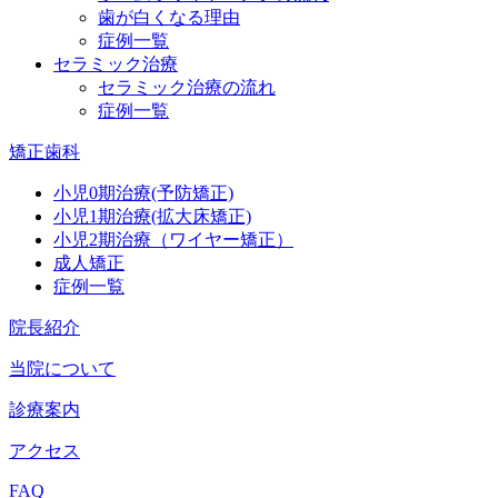
歯が白くなる理由
症例一覧
セラミック治療
セラミック治療の流れ
症例一覧
矯正歯科
小児0期治療(予防矯正)
小児1期治療(拡大床矯正)
小児2期治療（ワイヤー矯正）
成人矯正
症例一覧
院長紹介
当院について
診療案内
アクセス
FAQ